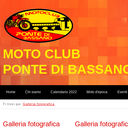
MOTO CLUB
PONTE DI BASSAN
Home
Chi siamo
Calendario 2022
Moto d'epoca
Eventi
Ti trovi qui:
Galleria fotografica
Galleria fotografica
Galleria fotografi