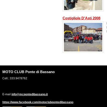
Costigliole D'Asti 2008
MOTO CLUB Ponte di Bassano
Cell.: 333.9478762
E-mail
info@mcpontedibassano.it
https://www.facebook.com/motoclubpontedibassano