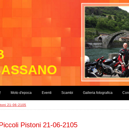
B
BASSANO
2
Moto d'epoca
Eventi
Scambi
Galleria fotografica
Cont
stoni 21-06-2105
Piccoli Pistoni 21-06-2105