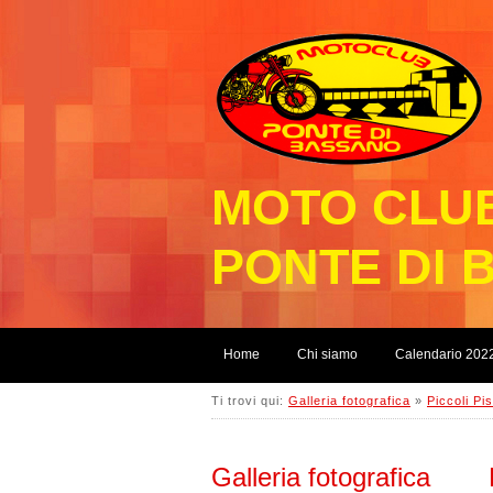
MOTO CLU
PONTE DI 
Home
Chi siamo
Calendario 202
Ti trovi qui:
Galleria fotografica
»
Piccoli Pi
Galleria fotografica