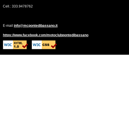
Cell.: 333.9478762
E-mail
info@mcpontedibassano.it
https://www.facebook.com/motoclubpontedibassano