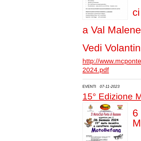
c
a Val Malene
Vedi Volantin
http://www.mcponted
2024.pdf
EVENTI
07-11-2023
15° Edizione 
6
M