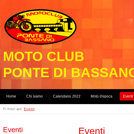
MOTO CLUB
PONTE DI BASSAN
Home
Chi siamo
Calendario 2022
Moto d'epoca
Eventi
Ti trovi qui:
Eventi
Eventi
Eventi