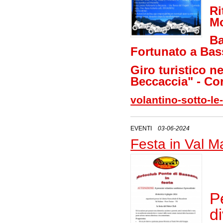
Ri
Mo
Ba
Fortunato a Ba
Giro turistico n
Beccaccia" - Co
volantino-sotto-le
EVENTI
03-06-2024
Festa in Val 
P
d