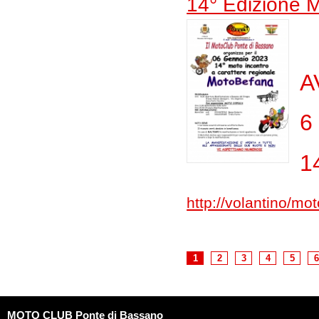
14° Edizione 
A
6
1
http://volantino/m
1
2
3
4
5
6
MOTO CLUB Ponte di Bassano