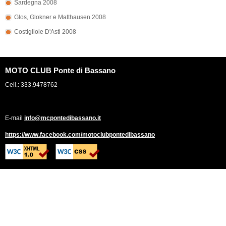
Sardegna 2008
Glos, Glokner e Matthausen 2008
Costigliole D'Asti 2008
MOTO CLUB Ponte di Bassano
Cell.: 333.9478762
E-mail
info@mcpontedibassano.it
https://www.facebook.com/motoclubpontedibassano