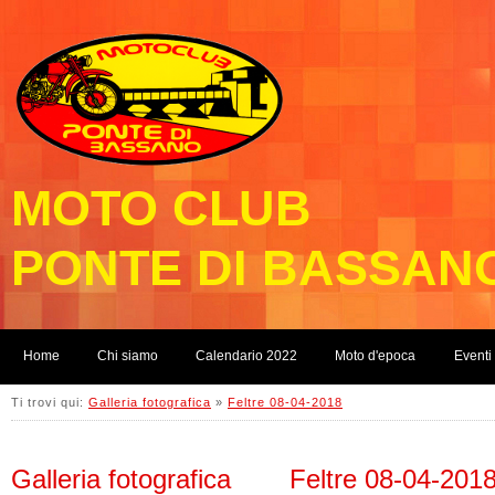
MOTO CLUB
PONTE DI BASSAN
Home
Chi siamo
Calendario 2022
Moto d'epoca
Eventi
Ti trovi qui:
Galleria fotografica
»
Feltre 08-04-2018
Galleria fotografica
Feltre 08-04-201