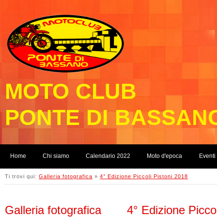
MOTO CLUB
PONTE DI BASSAN
Home
Chi siamo
Calendario 2022
Moto d'epoca
Eventi
Ti trovi qui:
Galleria fotografica
»
4° Edizione Piccoli Pistoni 2018
Galleria fotografica
4° Edizione Picco