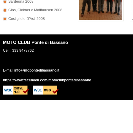
Sardegna 2008
Glos, Glokner e Matthausen 2008
Costigliole D'Asti 2008
MOTO CLUB Ponte di Bassano
Cell.: 333.9478762
E-mail
info@mcpontedibassano.it
https://www.facebook.com/motoclubpontedibassano