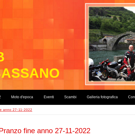
B
BASSANO
2
Moto d'epoca
Eventi
Scambi
Galleria fotografica
Cont
ne anno 27-11-2022
Pranzo fine anno 27-11-2022