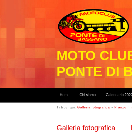
MOTO CLU
PONTE DI 
Home
Chi siamo
Calendario 202
Ti trovi qui:
Galleria fotografica
»
Pranzo fi
Galleria fotografica