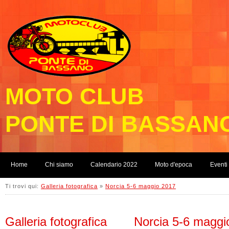
MOTO CLUB
PONTE DI BASSAN
Home
Chi siamo
Calendario 2022
Moto d'epoca
Eventi
Ti trovi qui:
Galleria fotografica
»
Norcia 5-6 maggio 2017
Galleria fotografica
Norcia 5-6 maggi