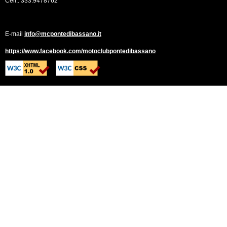
Cell.: 333.9478762
E-mail
info@mcpontedibassano.it
https://www.facebook.com/motoclubpontedibassano