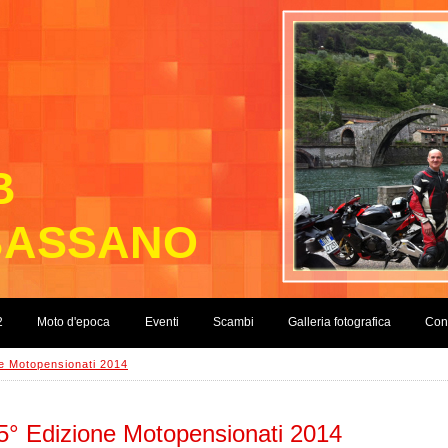
B
BASSANO
2
Moto d'epoca
Eventi
Scambi
Galleria fotografica
Cont
ne Motopensionati 2014
5° Edizione Motopensionati 2014