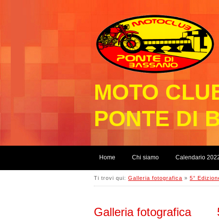
MOTO CLU
PONTE DI 
Home
Chi siamo
Calendario 202
Ti trovi qui:
Galleria fotografica
»
5° Edizio
Galleria fotografica