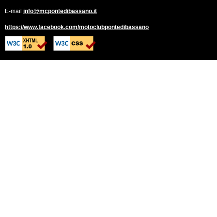
E-mail
info@mcpontedibassano.it
https://www.facebook.com/motoclubpontedibassano