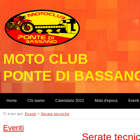
MOTO CLUB
PONTE DI BASSAN
Home
Chi siamo
Calendario 2022
Moto d'epoca
Eventi
Ti trovi qui:
Eventi
»
Serate tecniche
Eventi
Serate tecni