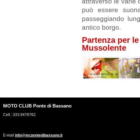
attraverso le varie 
può essere suona
passeggiando lung
antico borgo.
Partenza per le
Mussolente
MOTO CLUB Ponte di Bassano
Cell.: 333.9478762
E-mail
info@mcpontedibassano.it