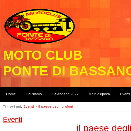
MOTO CLUB
PONTE DI BASSAN
Home
Chi siamo
Calendario 2022
Moto d'epoca
Eventi
Ti trovi qui:
Eventi
»
il paese degli orologi
Eventi
il paese degl