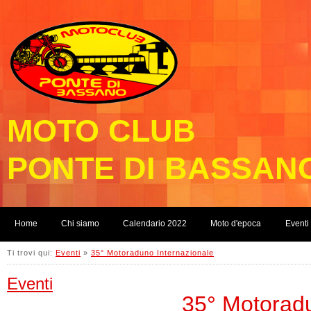
MOTO CLUB
PONTE DI BASSAN
Home
Chi siamo
Calendario 2022
Moto d'epoca
Eventi
Ti trovi qui:
Eventi
»
35° Motoraduno Internazionale
Eventi
35° Motoradu