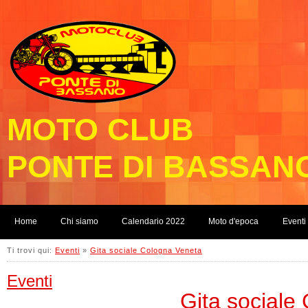
MOTO CLUB
PONTE DI BASSAN
Home
Chi siamo
Calendario 2022
Moto d'epoca
Eventi
Ti trovi qui:
Eventi
»
Gita sociale Cologna Veneta
Eventi
Gita sociale