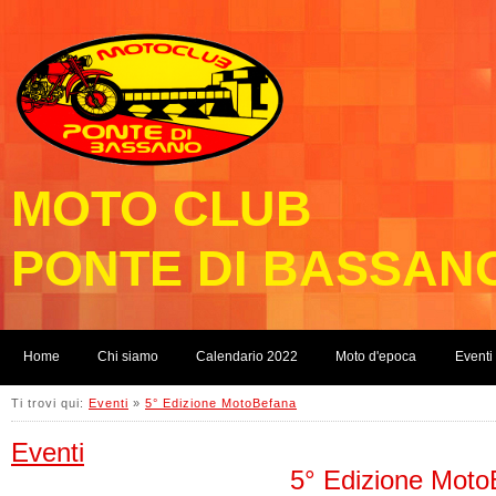
MOTO CLUB
PONTE DI BASSAN
Home
Chi siamo
Calendario 2022
Moto d'epoca
Eventi
Ti trovi qui:
Eventi
»
5° Edizione MotoBefana
Eventi
5° Edizione Moto