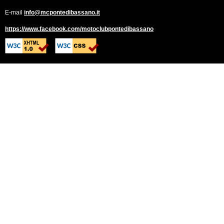
E-mail
info@mcpontedibassano.it
https://www.facebook.com/motoclubpontedibassano