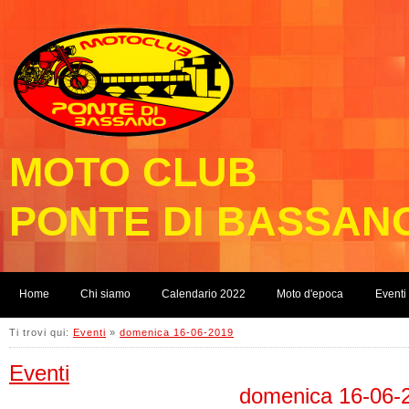
MOTO CLUB
PONTE DI BASSAN
Home
Chi siamo
Calendario 2022
Moto d'epoca
Eventi
Ti trovi qui:
Eventi
»
domenica 16-06-2019
Eventi
domenica 16-06-2