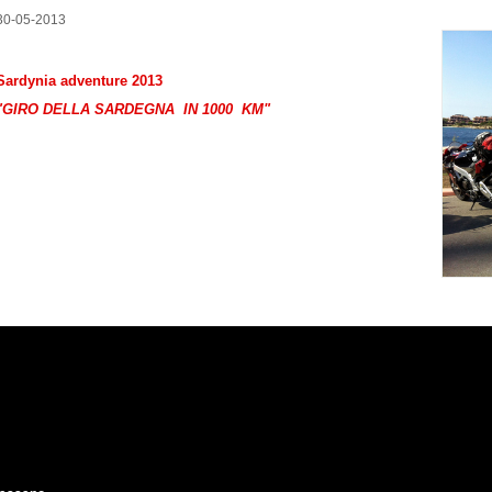
30-05-2013
Sardynia adventure 2013
"GIRO DELLA SARDEGNA IN 1000 KM"