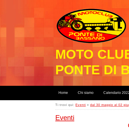
MOTO CLU
PONTE DI 
Home
Chi siamo
Calendario 202
Ti trovi qui:
Eventi
»
dal 30 maggio al 02 gi
Eventi