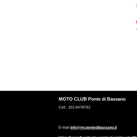
MOTO CLUB Ponte di Bassano
Cell.: 333.9478762
E-mail
info@mcpontedibassano.it