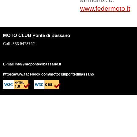
all'indirizzo:
www.federmoto.it
MOTO CLUB Ponte di Bassano
Cell.: 333.9478762
E-mail
info@mcpontedibassano.it
https://www.facebook.com/motoclubpontedibassano