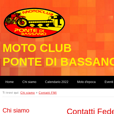
MOTO CLUB
PONTE DI BASSAN
Home
Chi siamo
Calendario 2022
Moto d'epoca
Eventi
Ti trovi qui:
Chi siamo
»
Contatti FMI
Chi siamo
Contatti Fede