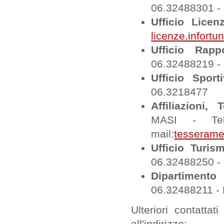
06.32488301 - 
Ufficio Licen
licenze.infortu
Ufficio Rapp
06.32488219 -
Ufficio Sport
06.3218477
Affiliazioni,
MASI - Tel
mail:
tesserame
Ufficio Turis
06.32488250 - 
Dipartimento
06.32488211 - 
Ulteriori contattat